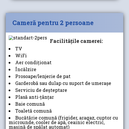
Cameră pentru 2 persoane
Facilităţile camerei:
TV
WiFi
Aer condiţionat
Încălzire
Prosoape/lenjerie de pat
Garderobă sau dulap cu suport de umerașe
Serviciu de deșteptare
Plasă anti-ţânţar
Baie comună
Toaletă comună
Bucătărie comună (frigider, aragaz, cuptor cu
microunde, cooler de apă, ceainic electric,
mașină de spălat automat)