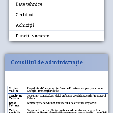
Date tehnice
Certificări
Achiziții
Funcții vacante
Consiliul de administrație
Cortac
Preşedinte al Consiliului. Șef Direcție Privatizare și postprivatizare,
Vadim
Agenția Proprietații Publice;
Cemîrtan
Consultant principal, serviciui probleme speciale, Agenția Proprietății
Valeriu
Publice;
Nirca
Secretar general adjunct, Ministerul Infrastructurii Regionale;
Tatiana
Vulpe
Consultant principal, Secția politici in administrarea proprietății
Ludmila
publice, Ministerul Dezvoltării Economice Și Digitalizării al Republicii