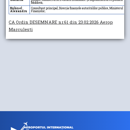
Moldova;
Bălănel
Consultant principal, Direcția finanțele autoritălilor publice, Ministerul
Alexandru
Finanțelor;
CA Ordin DESEMNARE nr.61 din 23.02.2026 Aerop
Marculesti