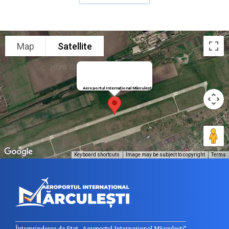
Map
Satellite
Aeroportul Internațional Mărculești
Keyboard shortcuts
Image may be subject to copyright
Terms
Întreprinderea de Stat „Aeroportul Internațional Mărculești”