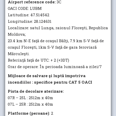
Airport reference code:
3C
OACI CODE: LUBM
Latitudine: 47.514542
Longitudine: 28.124631
Localizare: satul Lunga, raionul Floreşti, Republica
Moldova;
23.4 km N-E faţă de oraşul Bălţi, 7.9 km S-V faţă de
oraşul Floreşti, 1km S-V faţă de gara feroviară
Mărculeşti.
Referinţă faţă de UTC: + 2 (+3DT)
Orar de operare: În perioada luminoasă a zilei/7
Mijloace de salvare şi luptă împotriva
incendiilor : specifice pentru CAT 5 OACI
Pista de decolare aterizare:
07R – 25L : 2512m x 40m
07L – 25R : 2512m x 40m
Platforme (peroane)
: 2